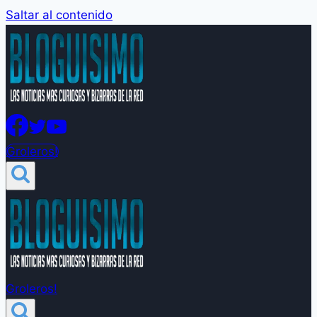
Saltar al contenido
Groleros!
Groleros!