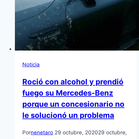
Noticia
Roció con alcohol y prendió
fuego su Mercedes-Benz
porque un concesionario no
le solucionó un problema
Por
nenetaro
29 octubre, 2020
29 octubre,