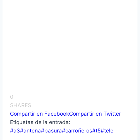
0
SHARES
Compartir en Facebook
Compartir en Twitter
Etiquetas de la entrada:
#
a3
#
antena
#
basura
#
carroñeros
#
t5
#
tele