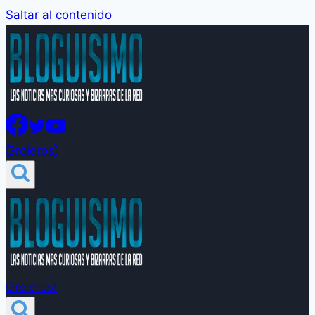
Saltar al contenido
Groleros!
Groleros!