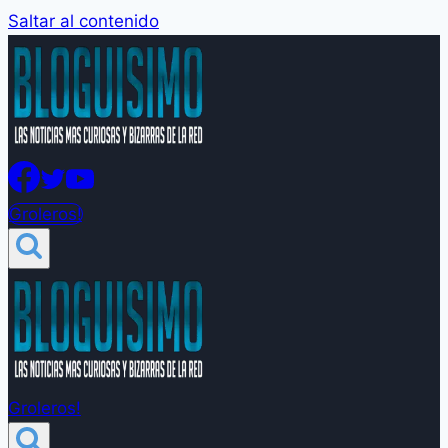
Saltar al contenido
Groleros!
Groleros!