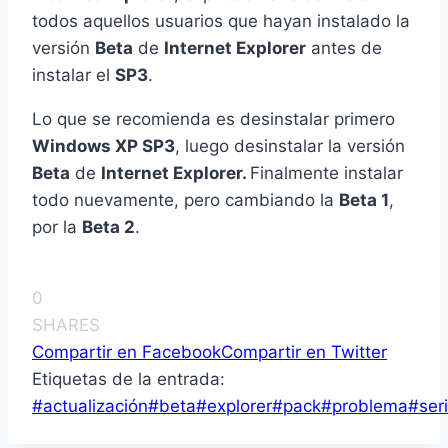
todos aquellos usuarios que hayan instalado la
versión
Beta
de
Internet Explorer
antes de
instalar el
SP3
.
Lo que se recomienda es desinstalar primero
Windows XP SP3
, luego desinstalar la versión
Beta
de
Internet Explorer.
Finalmente instalar
todo nuevamente, pero cambiando la
Beta 1
,
por la
Beta 2
.
0
SHARES
Compartir en Facebook
Compartir en Twitter
Etiquetas de la entrada:
#
actualización
#
beta
#
explorer
#
pack
#
problema
#
ser