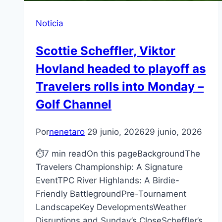
Noticia
Scottie Scheffler, Viktor
Hovland headed to playoff as
Travelers rolls into Monday –
Golf Channel
Por
nenetaro
29 junio, 2026
29 junio, 2026
⏱7 min readOn this pageBackgroundThe
Travelers Championship: A Signature
EventTPC River Highlands: A Birdie-
Friendly BattlegroundPre-Tournament
LandscapeKey DevelopmentsWeather
Disruptions and Sunday’s CloseScheffler’s