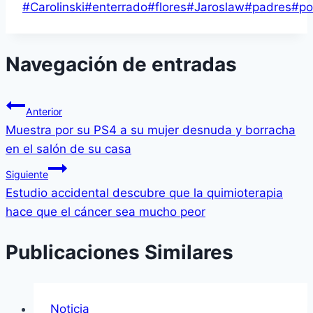
#
Carolinski
#
enterrado
#
flores
#
Jaroslaw
#
padres
#
po
Navegación de entradas
Anterior
Muestra por su PS4 a su mujer desnuda y borracha
en el salón de su casa
Siguiente
Estudio accidental descubre que la quimioterapia
hace que el cáncer sea mucho peor
Publicaciones Similares
Noticia