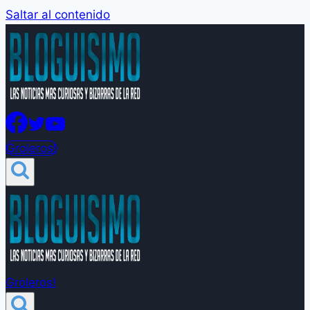
Saltar al contenido
Groleros!
Groleros!