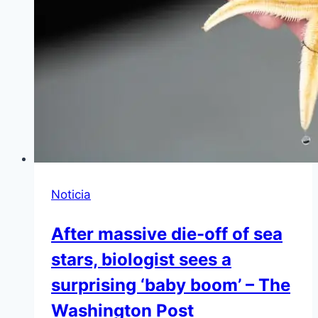
Noticia
After massive die-off of sea
stars, biologist sees a
surprising ‘baby boom’ – The
Washington Post