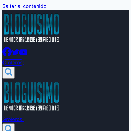
Saltar al contenido
Groleros!
Groleros!