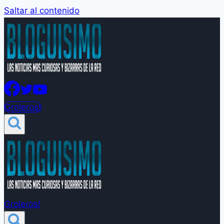
Saltar al contenido
Groleros!
Groleros!