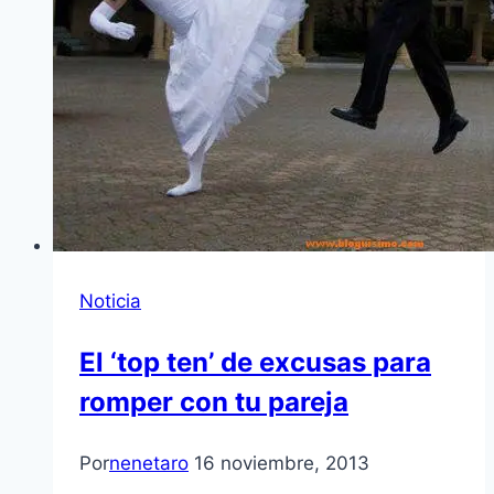
Noticia
El ‘top ten’ de excusas para
romper con tu pareja
Por
nenetaro
16 noviembre, 2013