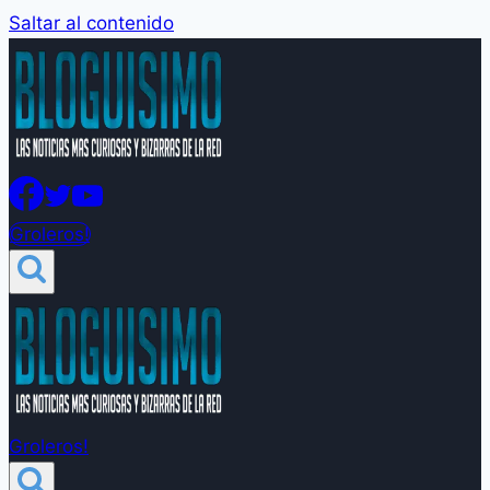
Saltar al contenido
Groleros!
Groleros!