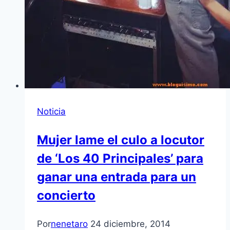
Noticia
Mujer lame el culo a locutor
de ‘Los 40 Principales’ para
ganar una entrada para un
concierto
Por
nenetaro
24 diciembre, 2014