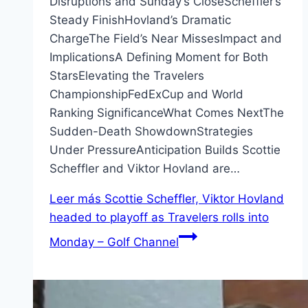
Disruptions and Sunday’s CloseScheffler’s
Steady FinishHovland’s Dramatic
ChargeThe Field’s Near MissesImpact and
ImplicationsA Defining Moment for Both
StarsElevating the Travelers
ChampionshipFedExCup and World
Ranking SignificanceWhat Comes NextThe
Sudden-Death ShowdownStrategies
Under PressureAnticipation Builds Scottie
Scheffler and Viktor Hovland are…
Leer más
Scottie Scheffler, Viktor Hovland
headed to playoff as Travelers rolls into
Monday – Golf Channel