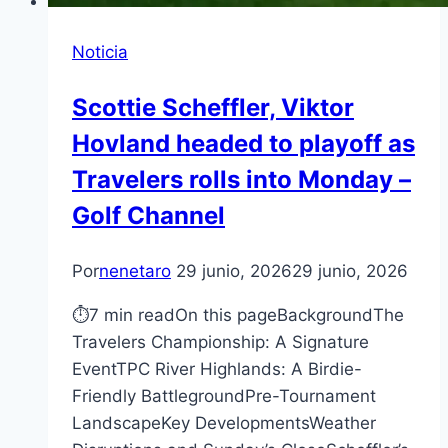
Noticia
Scottie Scheffler, Viktor
Hovland headed to playoff as
Travelers rolls into Monday –
Golf Channel
Por
nenetaro
29 junio, 2026
29 junio, 2026
⏱7 min readOn this pageBackgroundThe
Travelers Championship: A Signature
EventTPC River Highlands: A Birdie-
Friendly BattlegroundPre-Tournament
LandscapeKey DevelopmentsWeather