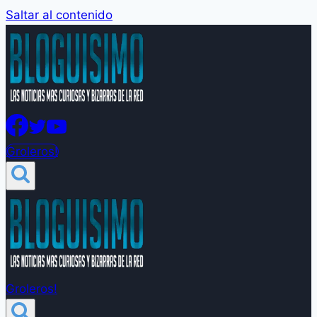
Saltar al contenido
Groleros!
Groleros!