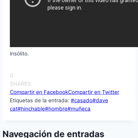
Insólito.
0
SHARES
Compartir en Facebook
Compartir en Twitter
Etiquetas de la entrada:
#
casado
#
dave
cat
#
hinchable
#
hombre
#
muñeca
Navegación de entradas