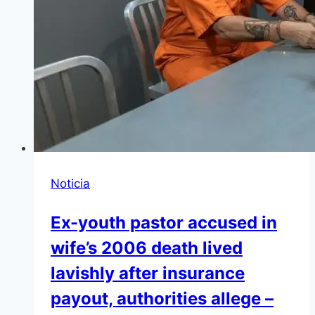
Noticia
Ex-youth pastor accused in
wife’s 2006 death lived
lavishly after insurance
payout, authorities allege –