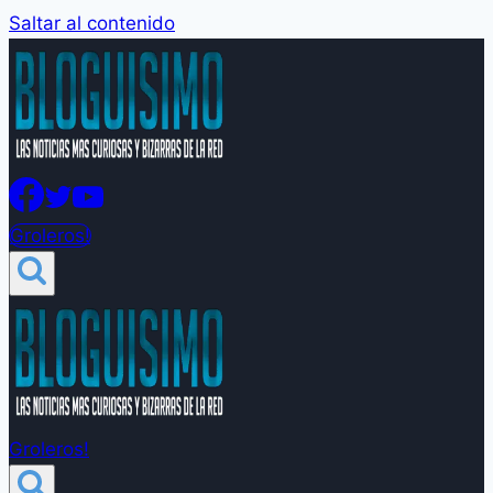
Saltar al contenido
Groleros!
Groleros!