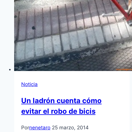
Noticia
Un ladrón cuenta cómo
evitar el robo de bicis
Por
nenetaro
25 marzo, 2014