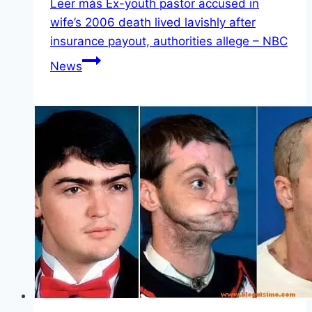
Leer más
Ex-youth pastor accused in
wife’s 2006 death lived lavishly after
insurance payout, authorities allege – NBC
News