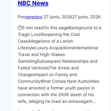
NBC News
Por
nenetaro
27 junio, 2026
27 junio, 2026
⏱5 min readOn this pageBackground to a
Tragic LossReopening the Cold
CaseAllegations of a Lavish
LifestyleLuxury AcquisitionsInternational
Travel and High-Stakes
GamblingSubsequent Relationships and
Failed VenturesThe Arrest and
ChargesImpact on Family and
CommunityWhat Comes Next Authorities
have arrested a former youth pastor in
connection with the 2006 death of his
wife, alleging he lived an extravagant…