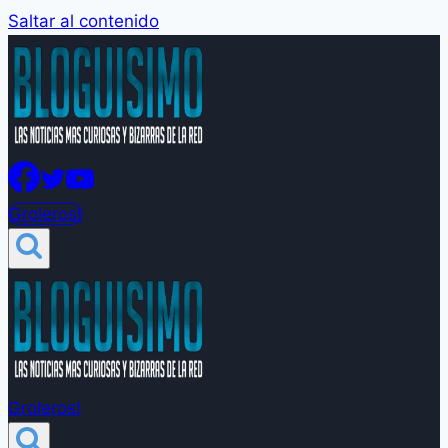
Saltar al contenido
Groleros!
Groleros!