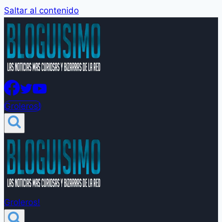
Saltar al contenido
Groleros!
Groleros!