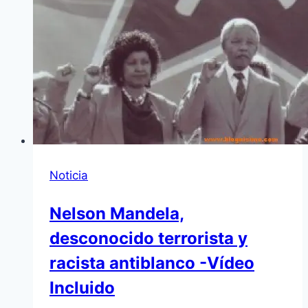
Noticia
Nelson Mandela,
desconocido terrorista y
racista antiblanco -Vídeo
Incluido