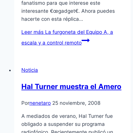
fanatismo para que interese este
interesante €œgadget€. Ahora puedes
hacerte con esta réplica…
Leer más
La furgoneta del Equipo A, a
escala y a control remoto
Noticia
Hal Turner muestra el Amero
Por
nenetaro
25 noviembre, 2008
A mediados de verano, Hal Turner fue
obligado a suspender su programa
radiofónico. Recientemente publicó un