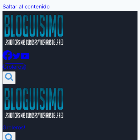
Saltar al contenido
Groleros!
Groleros!