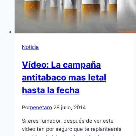
Noticia
Vídeo: La campaña
antitabaco mas letal
hasta la fecha
Por
nenetaro
28 julio, 2014
Si eres fumador, después de ver este
vídeo ten por seguro que te replantearás