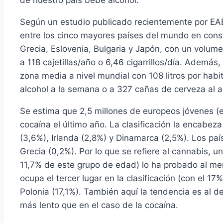
de nuestro país bebe alcohol.
Según un estudio publicado recientemente por EAE
entre los cinco mayores países del mundo en consu
Grecia, Eslovenia, Bulgaria y Japón, con un volum
a 118 cajetillas/año o 6,46 cigarrillos/día. Ademá
zona media a nivel mundial con 108 litros por habit
alcohol a la semana o a 327 cañas de cerveza al a
Se estima que 2,5 millones de europeos jóvenes (
cocaína el último año. La clasificación la encabe
(3,6%), Irlanda (2,8%) y Dinamarca (2,5%). Los p
Grecia (0,2%). Por lo que se refiere al cannabis, u
11,7% de este grupo de edad) lo ha probado al me
ocupa el tercer lugar en la clasificación (con el 17
Polonia (17,1%). También aquí la tendencia es al 
más lento que en el caso de la cocaína.