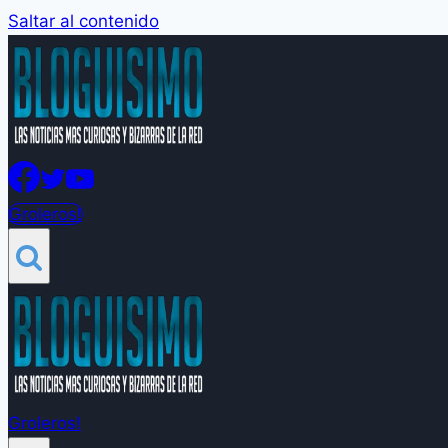
Saltar al contenido
Groleros!
Groleros!