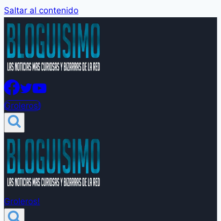
Saltar al contenido
Groleros!
Groleros!