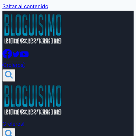
Saltar al contenido
Groleros!
Groleros!