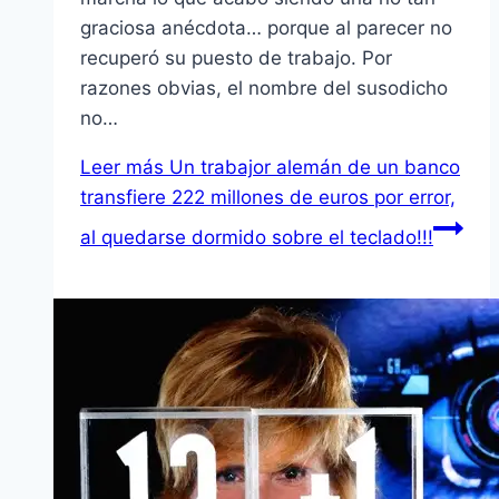
graciosa anécdota… porque al parecer no
recuperó su puesto de trabajo. Por
razones obvias, el nombre del susodicho
no…
Leer más
Un trabajor alemán de un banco
transfiere 222 millones de euros por error,
al quedarse dormido sobre el teclado!!!