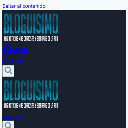
Saltar al contenido
Groleros!
Groleros!