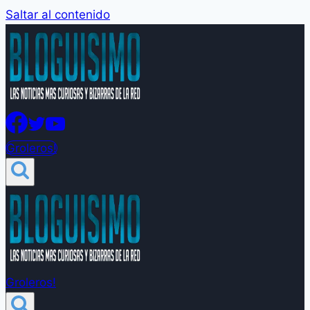
Saltar al contenido
Groleros!
Groleros!