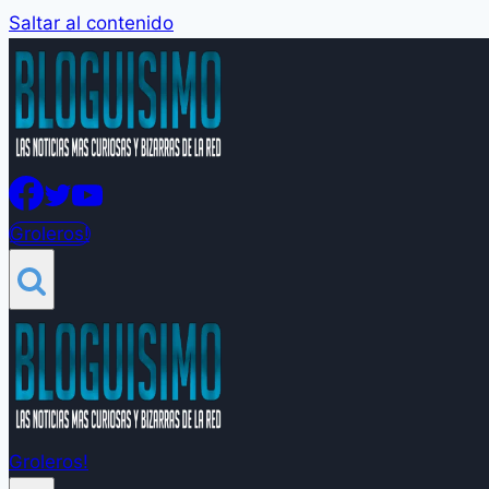
Saltar al contenido
Groleros!
Groleros!