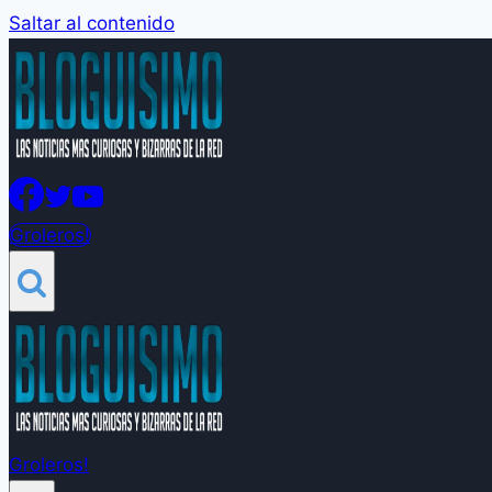
Saltar al contenido
Groleros!
Groleros!