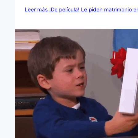
Leer más
¡De película! Le piden matrimonio en