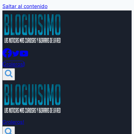
Saltar al contenido
Groleros!
Groleros!