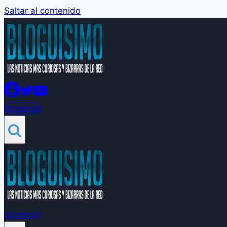
Saltar al contenido
Groleros!
Groleros!