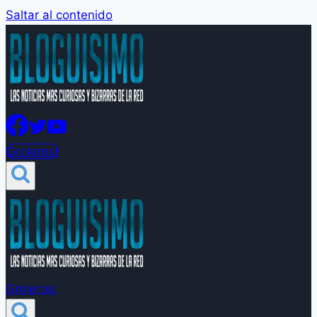
Saltar al contenido
Groleros!
Groleros!