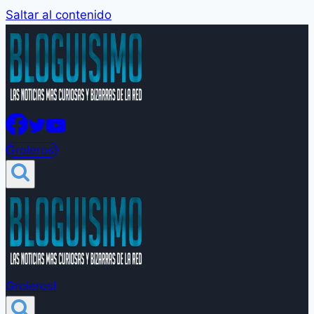
Saltar al contenido
Groleros!
Groleros!