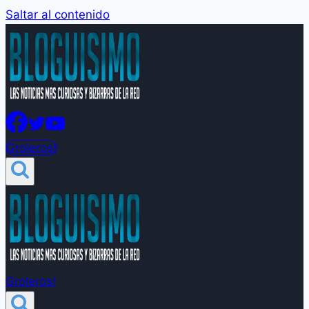
Saltar al contenido
Groleros!
Groleros!