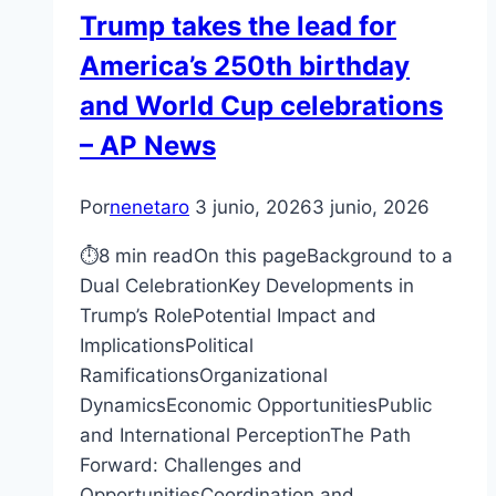
Trump takes the lead for
America’s 250th birthday
and World Cup celebrations
– AP News
Por
nenetaro
3 junio, 2026
3 junio, 2026
⏱8 min readOn this pageBackground to a
Dual CelebrationKey Developments in
Trump’s RolePotential Impact and
ImplicationsPolitical
RamificationsOrganizational
DynamicsEconomic OpportunitiesPublic
and International PerceptionThe Path
Forward: Challenges and
OpportunitiesCoordination and