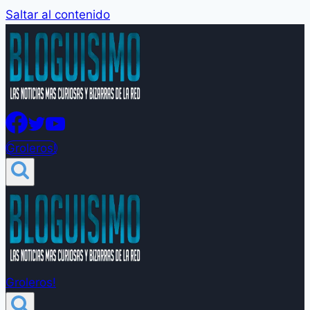
Saltar al contenido
Groleros!
Groleros!