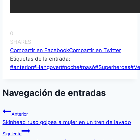
0
SHARES
Compartir en Facebook
Compartir en Twitter
Etiquetas de la entrada:
#
anterior
#
Hangover
#
noche
#
pasó
#
Superheroes
#
Ve
Navegación de entradas
Anterior
Skinhead ruso golpea a mujer en un tren de lavado
Siguiente