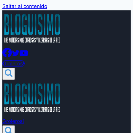
Saltar al contenido
Groleros!
Groleros!