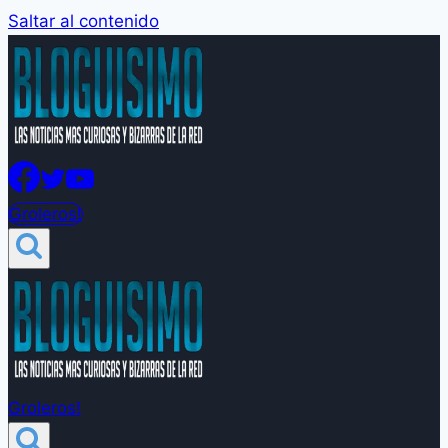
Saltar al contenido
Groleros!
Groleros!