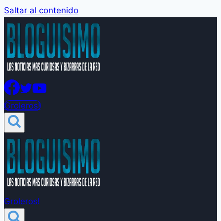
Saltar al contenido
Groleros!
Groleros!