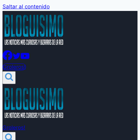
Saltar al contenido
Groleros!
Groleros!