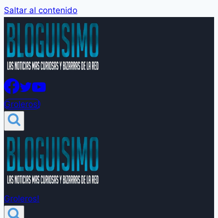
Saltar al contenido
Groleros!
Groleros!