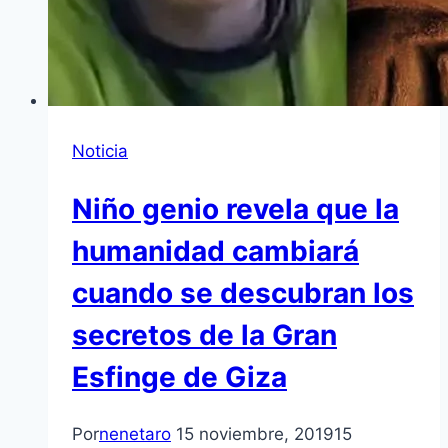
Noticia
Niño genio revela que la
humanidad cambiará
cuando se descubran los
secretos de la Gran
Esfinge de Giza
Por
nenetaro
15 noviembre, 2019
15