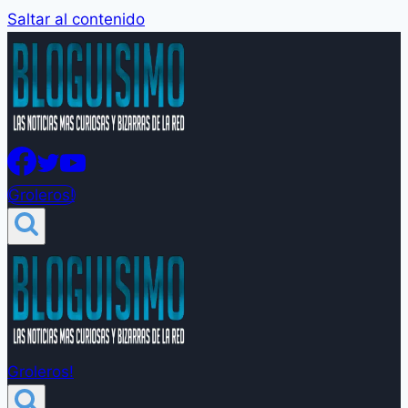
Saltar al contenido
Groleros!
Groleros!