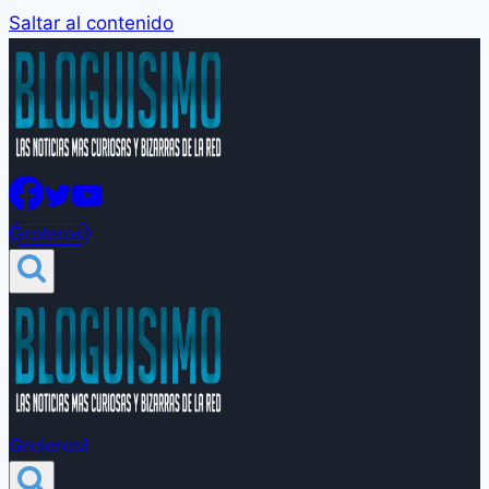
Saltar al contenido
Groleros!
Groleros!