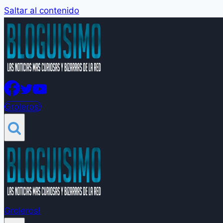
Saltar al contenido
Groleros!
Groleros!