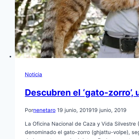
Noticia
Descubren el ‘gato-zorro’,
Por
nenetaro
19 junio, 2019
19 junio, 2019
La Oficina Nacional de Caza y Vida Silvestr
denominado el gato-zorro (ghjattu-volpe), se