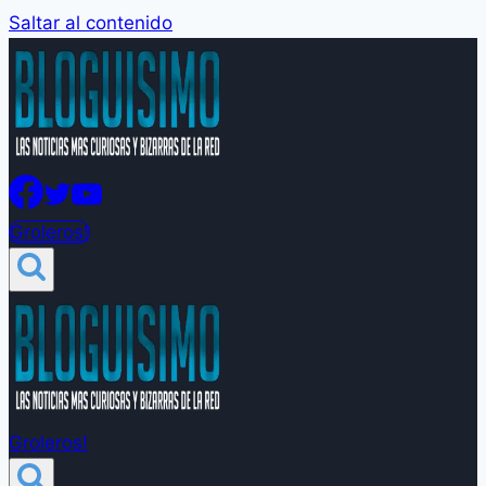
Saltar al contenido
Groleros!
Groleros!