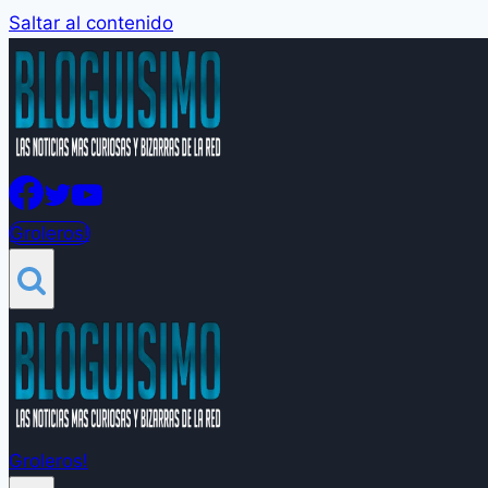
Saltar al contenido
Groleros!
Groleros!