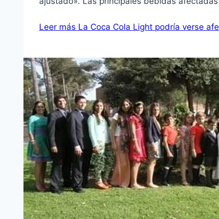
ajustado». Las principales bebidas afectadas
Leer más
La Coca Cola Light podría verse afe