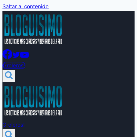
Saltar al contenido
Groleros!
Groleros!