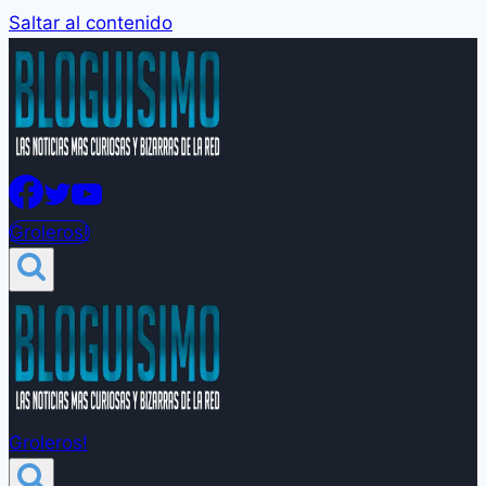
Saltar al contenido
Groleros!
Groleros!