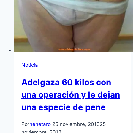
Noticia
Adelgaza 60 kilos con
una operación y le dejan
una especie de pene
Por
nenetaro
25 noviembre, 2013
25
noviembre, 2013