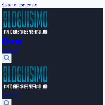
Saltar al contenido
Groleros!
Groleros!