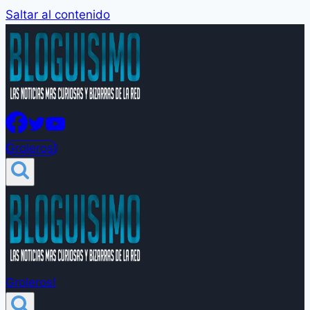
Saltar al contenido
Groleros!
Groleros!