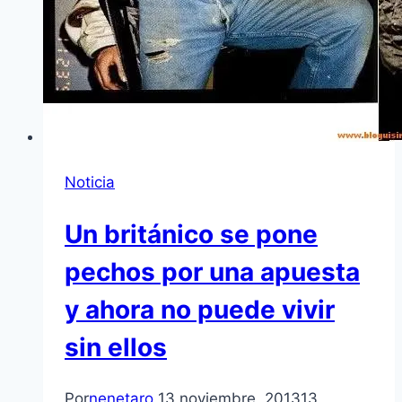
Noticia
Un británico se pone
pechos por una apuesta
y ahora no puede vivir
sin ellos
Por
nenetaro
13 noviembre, 2013
13