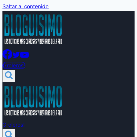
Saltar al contenido
Groleros!
Groleros!