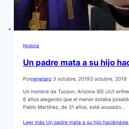
Noticia
Un padre mata a su hijo ha
Por
nenetaro
3 octubre, 2019
3 octubre, 2019
Un hombre de Tucson, Arizona (EE UU) enfrent
6 años alegando que el menor estaba poseído
Pablo Martínez, de 31 años, está acusado…
Leer más
Un padre mata a su hijo haciéndole