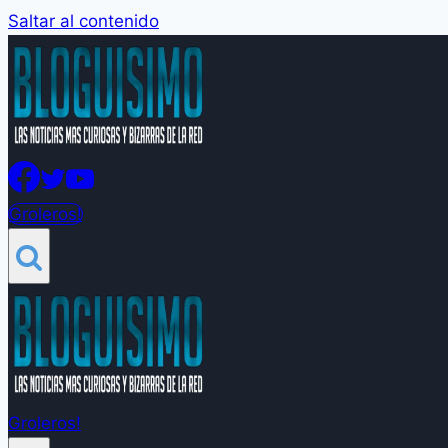
Saltar al contenido
Groleros!
Groleros!