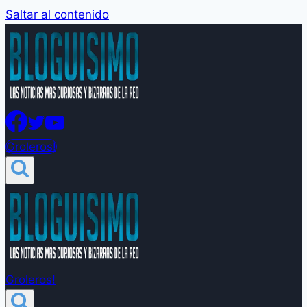
Saltar al contenido
Groleros!
Groleros!