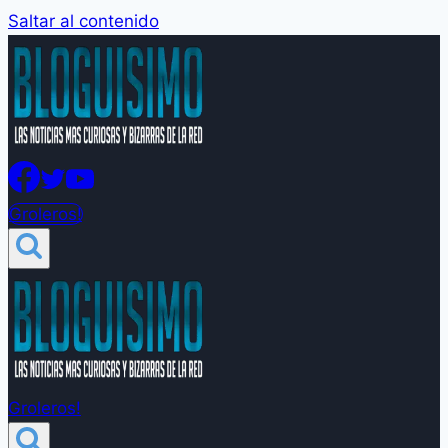
Saltar al contenido
Groleros!
Groleros!