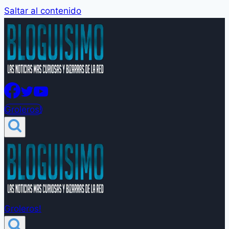
Saltar al contenido
Groleros!
Groleros!