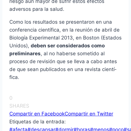
riesgo aún mayor de sufrir estos efectos
adversos para la salud.
Como los resultados se presentaron en una
conferencia cientí­fica, en la reunión de abril de
Biologí­a Experimental 2013, en Boston (Estados
Unidos),
deben ser considerados como
preliminares
, al no haberse sometido al
proceso de revisión que se lleva a cabo antes
de que sean publicados en una revista cientí­
fica.
0
SHARES
Compartir en Facebook
Compartir en Twitter
Etiquetas de la entrada:
#
afecta
#
descansar
#
dormir
#
horas
#
menos
#
poco
#
s