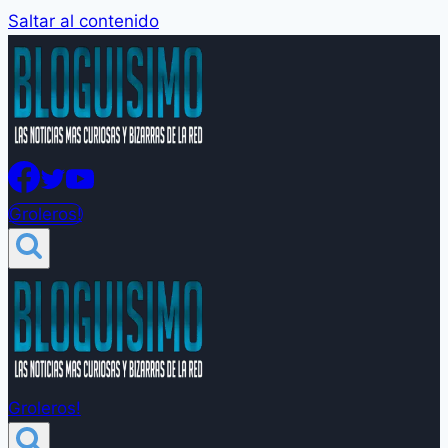
Saltar al contenido
Groleros!
Groleros!