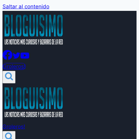
Saltar al contenido
Groleros!
Groleros!