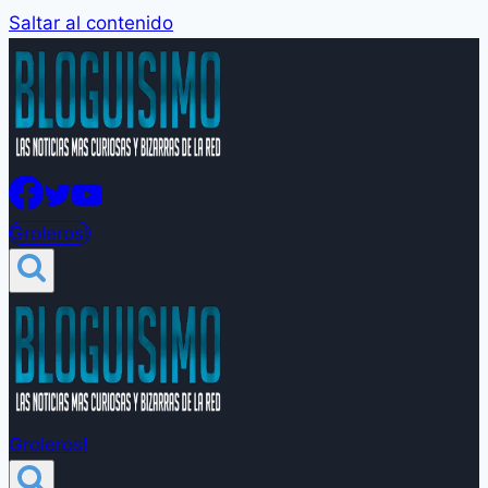
Saltar al contenido
Groleros!
Groleros!