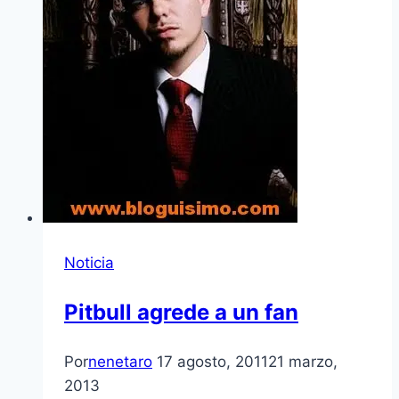
Noticia
Pitbull agrede a un fan
Por
nenetaro
17 agosto, 2011
21 marzo,
2013