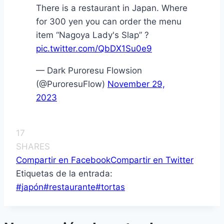
There is a restaurant in Japan. Where
for 300 yen you can order the menu
item “Nagoya Lady's Slap” ?
pic.twitter.com/QbDX1Su0e9
— Dark Puroresu Flowsion
(@PuroresuFlow)
November 29,
2023
17
SHARES
Compartir en Facebook
Compartir en Twitter
Etiquetas de la entrada:
#
japón
#
restaurante
#
tortas