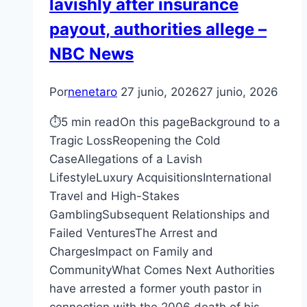
lavishly after insurance
payout, authorities allege –
NBC News
Por
nenetaro
27 junio, 2026
27 junio, 2026
⏱5 min readOn this pageBackground to a
Tragic LossReopening the Cold
CaseAllegations of a Lavish
LifestyleLuxury AcquisitionsInternational
Travel and High-Stakes
GamblingSubsequent Relationships and
Failed VenturesThe Arrest and
ChargesImpact on Family and
CommunityWhat Comes Next Authorities
have arrested a former youth pastor in