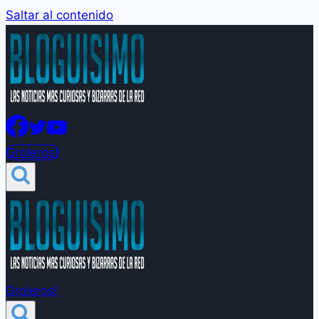
Saltar al contenido
Groleros!
Groleros!