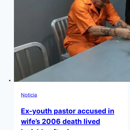
Noticia
Ex-youth pastor accused in
wife’s 2006 death lived