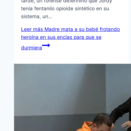
tarde, un forense determinó que Jordy
tenía fentanilo opioide sintético en su
sistema, un…
Leer más
Madre mata a su bebé frotando
heroína en sus encías para que se
durmiera