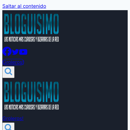
Saltar al contenido
Groleros!
Groleros!