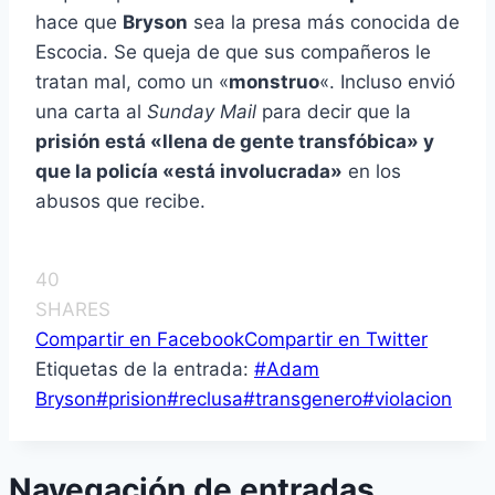
hace que
Bryson
sea la presa más conocida de
Escocia. Se queja de que sus compañeros le
tratan mal, como un «
monstruo
«. Incluso envió
una carta al
Sunday Mail
para decir que la
prisión está «llena de gente transfóbica» y
que la policía «está involucrada»
en los
abusos que recibe.
40
SHARES
Compartir en Facebook
Compartir en Twitter
Etiquetas de la entrada:
#
Adam
Bryson
#
prision
#
reclusa
#
transgenero
#
violacion
Navegación de entradas