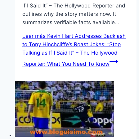
If I Said It” – The Hollywood Reporter and
outlines why the story matters now. It
summarizes verifiable facts available…
Leer más
Kevin Hart Addresses Backlash
to Tony Hinchcliffe’s Roast Jokes: “Stop
Talking as If I Said It” – The Hollywood
Reporter: What You Need To Know