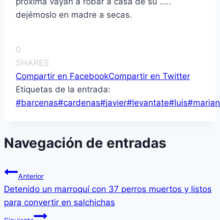
próxima vayan a robar a casa de su …..
dejémoslo en madre a secas.
0
SHARES
Compartir en Facebook
Compartir en Twitter
Etiquetas de la entrada:
#
barcenas
#
cardenas
#
javier
#
levantate
#
luis
#
maria
Navegación de entradas
Anterior
Detenido un marroquí­ con 37 perros muertos y listos
para convertir en salchichas