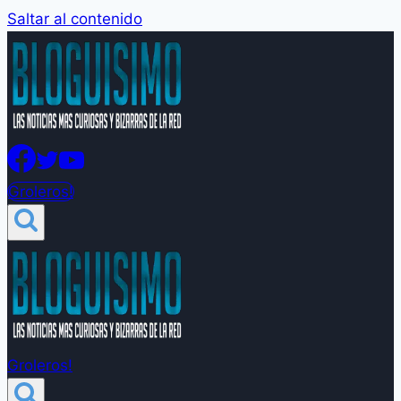
Saltar al contenido
Groleros!
Groleros!